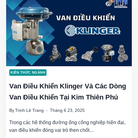
NÊN
CHỌN
VAN
ĐIỀU
KHIỂN
TỰ
KIẾN THỨC NGÀNH
ĐỘNG
Van Điều Khiển Klinger Và Các Dòng
THAY
Van Điều Khiển Tại Kim Thiên Phú
VÌ
VAN
By
Trịnh Lê Trang
Tháng 6 23, 2025
THÔNG
Trong các hệ thống đường ống công nghiệp hiện đại,
THƯỜNG?
van điều khiển đóng vai trò then chốt…