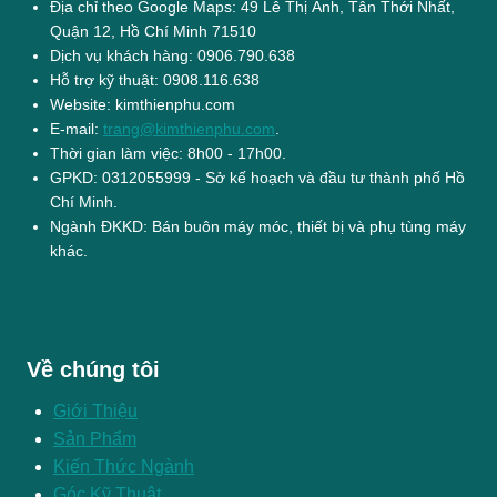
Địa chỉ theo Google Maps: 49 Lê Thị Ánh, Tân Thới Nhất,
Quận 12, Hồ Chí Minh 71510
Dịch vụ khách hàng: 0906.790.638
Hỗ trợ kỹ thuật: 0908.116.638
Website: kimthienphu.com
E-mail:
trang@kimthienphu.com
.
Thời gian làm việc: 8h00 - 17h00.
GPKD: 0312055999 - Sở kế hoạch và đầu tư thành phố Hồ
Chí Minh.
Ngành ĐKKD: Bán buôn máy móc, thiết bị và phụ tùng máy
khác.
Về chúng tôi
Giới Thiệu
Sản Phẩm
Kiến Thức Ngành
Góc Kỹ Thuật