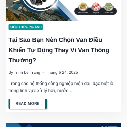
(GROUNDING
RING)
KIẾN THỨC NGÀNH
TRÊN
Tại Sao Bạn Nên Chọn Van Điều
ĐƯỜNG
Khiển Tự Động Thay Vì Van Thông
ỐNG
Thường?
PHI
KIM
By
Trịnh Lê Trang
Tháng 6 24, 2025
LÀ
Trong các hệ thống công nghiệp hiện đại, đặc biệt là
GÌ?
trong lĩnh vực xử lý hơi, nước,…
TẠI
READ MORE
SAO
BẠN