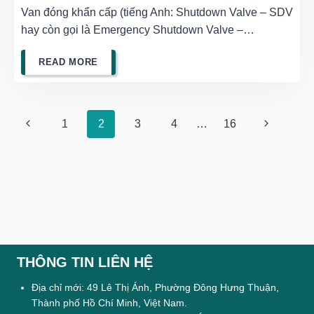
THIÊN
Van đóng khẩn cấp (tiếng Anh: Shutdown Valve – SDV
PHÚ
hay còn gọi là Emergency Shutdown Valve –…
VAN
READ MORE
ĐÓNG
(SDV)
Page
Previous
Next
1
2
3
4
…
16
LÀ
navigation
Page
Page
GÌ
?
THÔNG TIN LIÊN HỆ
Địa chỉ mới: 49 Lê Thị Ánh, Phường Đông Hưng Thuận,
Thành phố Hồ Chí Minh, Việt Nam.