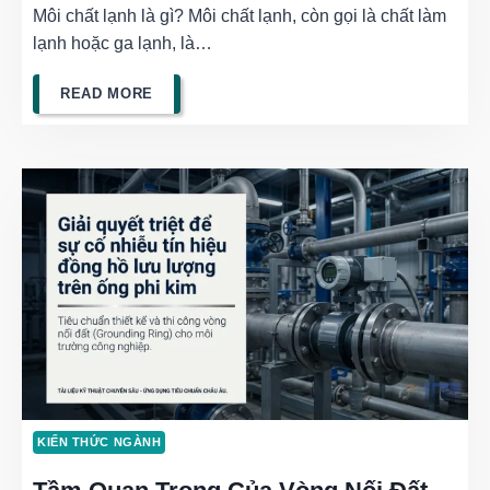
Môi chất lạnh là gì? Môi chất lạnh, còn gọi là chất làm
lạnh hoặc ga lạnh, là…
MÔI
READ MORE
CHẤT
LẠNH
LÀ
GÌ?
CÁC
TRẠNG
THÁI
TUẦN
KIẾN THỨC NGÀNH
HOÀN
CỦA