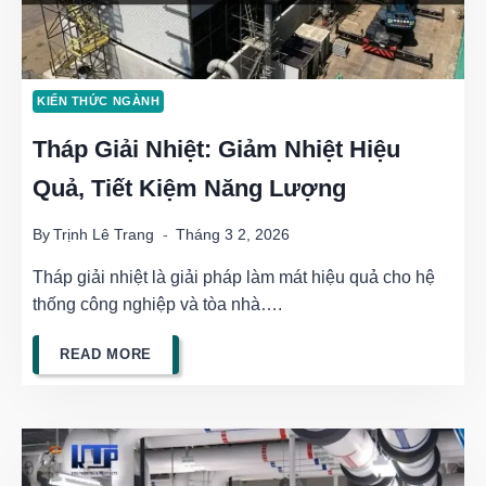
DẪN
NHIỆT,
KIẾN THỨC NGÀNH
ĐỐI
Tháp Giải Nhiệt: Giảm Nhiệt Hiệu
LƯU,
Quả, Tiết Kiệm Năng Lượng
BỨC
XẠ
By
Trịnh Lê Trang
Tháng 3 2, 2026
NHIỆT
Tháp giải nhiệt là giải pháp làm mát hiệu quả cho hệ
thống công nghiệp và tòa nhà….
THÁP
READ MORE
GIẢI
NHIỆT:
GIẢM