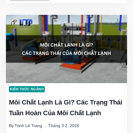
THỐNG
CHILLER:
GIẢI
PHÁP
LÀM
MÁT
TOÀN
DIỆN
KIẾN THỨC NGÀNH
CHO
Môi Chất Lạnh Là Gì? Các Trạng Thái
MỌI
Tuần Hoàn Của Môi Chất Lạnh
CÔNG
TRÌNH
By
Trịnh Lê Trang
Tháng 3 2, 2026