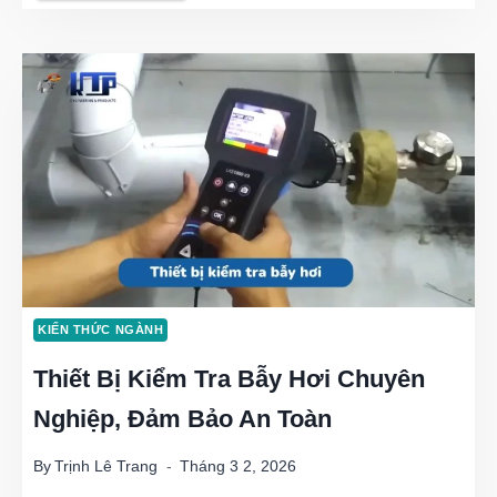
TIÊU
CHUẨN
VÀ
QUY
ĐỊNH
VỀ
BẪY
HƠI
KIẾN THỨC NGÀNH
CƠ
Thiết Bị Kiểm Tra Bẫy Hơi Chuyên
HỌC
Nghiệp, Đảm Bảo An Toàn
ĐẢM
BẢO
By
Trịnh Lê Trang
Tháng 3 2, 2026
AN