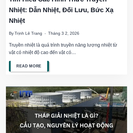
Nhiệt: Dẫn Nhiệt, Đối Lưu, Bức Xạ
TOÀN
Nhiệt
By
Trịnh Lê Trang
Tháng 3 2, 2026
Truyền nhiệt là quá trình truyền năng lượng nhiệt từ
vật có nhiệt độ cao đến vật có…
TÌM
READ MORE
HIỂU
CÁC
HÌNH
THỨC
TRUYỀN
NHIỆT: