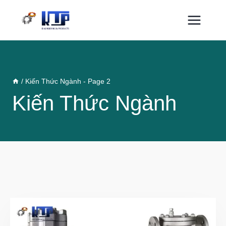
Skip
to
content
/
Kiến Thức Ngành
- Page 2
Kiến Thức Ngành