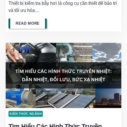
Thiết bị kiểm tra bẫy hơi là công cụ cần thiết để bảo trì
TOÀN
và tối ưu hóa…
THIẾT
READ MORE
BỊ
KIỂM
TRA
BẪY
HƠI
CHUYÊN
NGHIỆP,
ĐẢM
KIẾN THỨC NGÀNH
BẢO
Tìm Hiểu Các Hình Thức Truyền
AN