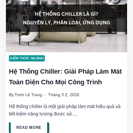
NHIỆT
HIỆU
QUẢ,
TIẾT
KIỆM
KIẾN THỨC NGÀNH
NĂNG
Hệ Thống Chiller: Giải Pháp Làm Mát
LƯỢNG
Toàn Diện Cho Mọi Công Trình
By
Trịnh Lê Trang
Tháng 3 2, 2026
Hệ thống chiller là một giải pháp làm mát hiệu quả và
tiết kiệm năng lượng được sử…
HỆ
READ MORE