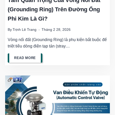
Tầm Quan Trọng Của Vòng Nối Đất
(Grounding Ring) Trên Đường Ống
MÔI
Phi Kim Là Gì?
CHẤT
LẠNH
By
Trịnh Lê Trang
Tháng 2 28, 2026
Vòng nối đất (Grounding Ring) là phụ kiện bắt buộc để
triệt tiêu dòng điện tạp tán (stray…
TẦM
READ MORE
QUAN
TRỌNG
CỦA
VÒNG
NỐI
ĐẤT