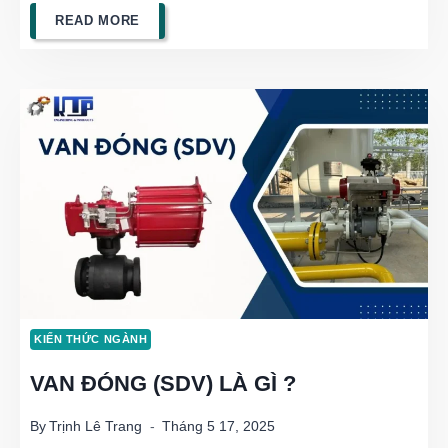
VAN
READ MORE
ĐIỀU
KHIỂN
KLINGER
VÀ
CÁC
DÒNG
VAN
ĐIỀU
KIẾN THỨC NGÀNH
KHIỂN
VAN ĐÓNG (SDV) LÀ GÌ ?
TẠI
KIM
By
Trịnh Lê Trang
Tháng 5 17, 2025