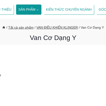
I THIỆU
SẢN PHẨM
KIẾN THỨC CHUYÊN NGÀNH
GÓC
/
Tất cả sản phẩm
/
VAN ĐIỀU KHIỂN KLINGER
/
Van Cơ Dạng Y
Van Cơ Dạng Y
ả