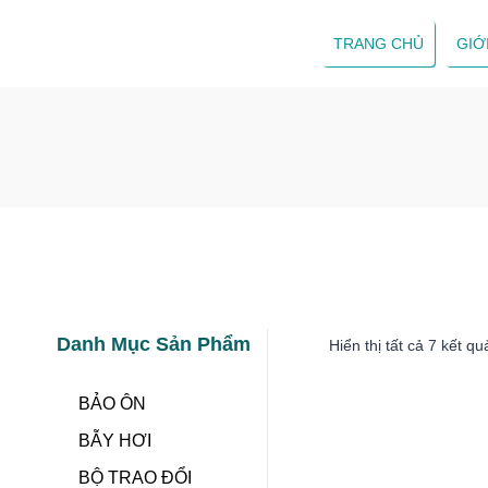
Skip
to
TRANG CHỦ
GIỚ
content
Danh Mục Sản Phẩm
Hiển thị tất cả 7 kết qu
BẢO ÔN
BẪY HƠI
BỘ TRAO ĐỔI