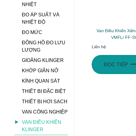
NHIỆT
ĐO ÁP SUẤT VÀ
NHIỆT ĐỘ
Van Điều Khiển Xiê
ĐO MỨC
VMFL/ FF-
ĐỒNG HỒ ĐO LƯU
Liên hệ
LƯỢNG
GIOĂNG KLINGER
ĐỌC TIẾP
KHỚP GIÃN NỞ
KÍNH QUAN SÁT
THIẾT BỊ ĐẶC BIỆT
THIẾT BỊ HƠI SẠCH
VAN CÔNG NGHIỆP
VAN ĐIỀU KHIỂN
KLINGER