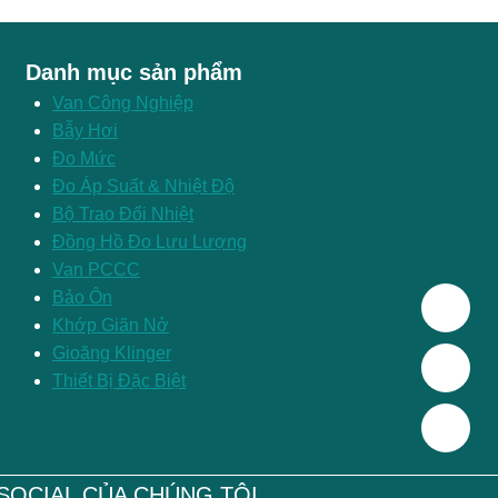
Danh mục sản phẩm
Van Công Nghiệp
Bẫy Hơi
Đo Mức
Đo Áp Suất & Nhiệt Độ
Bộ Trao Đổi Nhiệt
Đồng Hồ Đo Lưu Lượng
Van PCCC
Bảo Ôn
Khớp Giãn Nở
Gioăng Klinger
Thiết Bị Đặc Biệt
SOCIAL CỦA CHÚNG TÔI