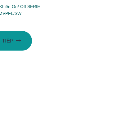
Khiển On/ Off SERIE
MVPFL/SW
 TIẾP