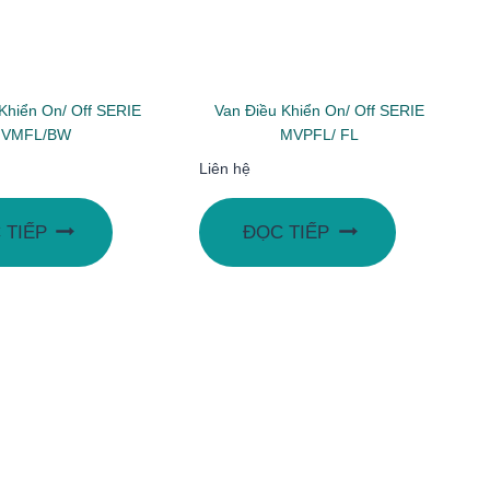
Khiển On/ Off SERIE
Van Điều Khiển On/ Off SERIE
VMFL/BW
MVPFL/ FL
Liên hệ
 TIẾP
ĐỌC TIẾP