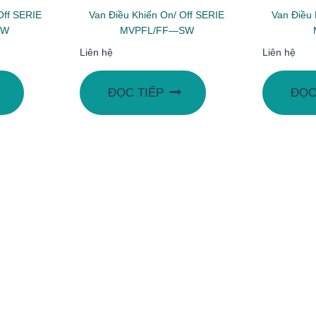
Off SERIE
Van Điều Khiển On/ Off SERIE
Van Điều 
SW
MVPFL/FF—SW
Liên hệ
Liên hệ
ĐỌC TIẾP
ĐỌC