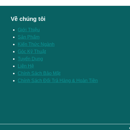
Về chúng tôi
Giới Thiệu
Sản Phẩm
Kiến Thức Ngành
Góc Kỹ Thuật
Tuyển Dụng
Liên Hệ
Chính Sách Bảo Mật
Chính Sách Đổi Trả Hàng & Hoàn Tiền