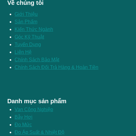
Về chúng tôi
Giới Thiệu
Sản Phẩm
Kiến Thức Ngành
Góc Kỹ Thuật
Tuyển Dụng
Liên Hệ
Chính Sách Bảo Mật
Chính Sách Đổi Trả Hàng & Hoàn Tiền
Danh mục sản phẩm
Van Công Nghiệp
Bẫy Hơi
Đo Mức
Đo Áp Suất & Nhiệt Độ