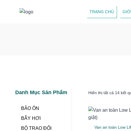
Skip
to
TRANG CHỦ
GIỚ
content
Danh Mục Sản Phẩm
Hiển thị tất cả 14 kết q
BẢO ÔN
BẪY HƠI
Van an toàn Low Lif
BỘ TRAO ĐỔI