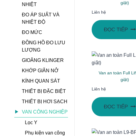
giật)
NHIỆT
Liên hệ
ĐO ÁP SUẤT VÀ
NHIỆT ĐỘ
ĐỌC TIẾP
ĐO MỨC
ĐỒNG HỒ ĐO LƯU
LƯỢNG
GIOĂNG KLINGER
KHỚP GIÃN NỞ
Van an toàn Full Lif
giật)
KÍNH QUAN SÁT
Liên hệ
THIẾT BỊ ĐẶC BIỆT
THIẾT BỊ HƠI SẠCH
ĐỌC TIẾP
VAN CÔNG NGHIỆP
Lọc Y
Phụ kiện van công