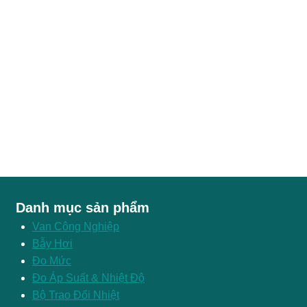
Danh mục sản phẩm
Van Công Nghiệp
Bẫy Hơi
Đo Mức
Đo Áp Suất & Nhiệt Độ
Bộ Trao Đổi Nhiệt