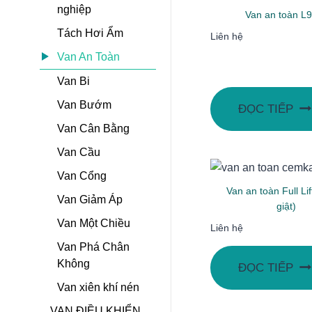
nghiệp
Van an toàn L
Tách Hơi Ẩm
Liên hệ
Van An Toàn
Van Bi
Van Bướm
ĐỌC TIẾP
Van Cân Bằng
Van Cầu
Van Cổng
Van an toàn Full Lif
Van Giảm Áp
giật)
Van Một Chiều
Liên hệ
Van Phá Chân
Không
ĐỌC TIẾP
Van xiên khí nén
VAN ĐIỀU KHIỂN