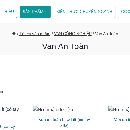
I THIỆU
SẢN PHẨM
KIẾN THỨC CHUYÊN NGÀNH
GÓC
/
Tất cả sản phẩm
/
VAN CÔNG NGHIỆP
/
Van An Toàn
Van An Toàn
uả
Van an toàn Low Lift (có tay
Van an t
giật)
t (có tay