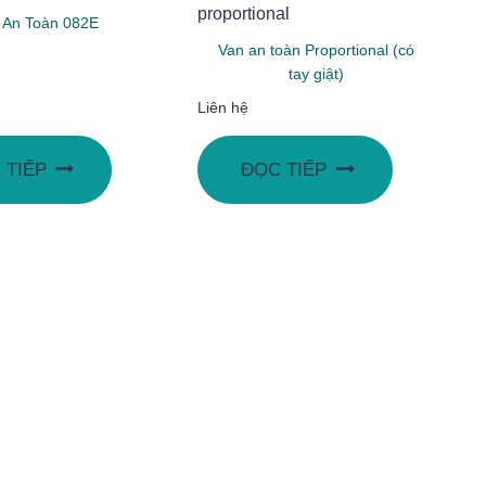
 An Toàn 082E
Van an toàn Proportional (có
tay giật)
Liên hệ
 TIẾP
ĐỌC TIẾP