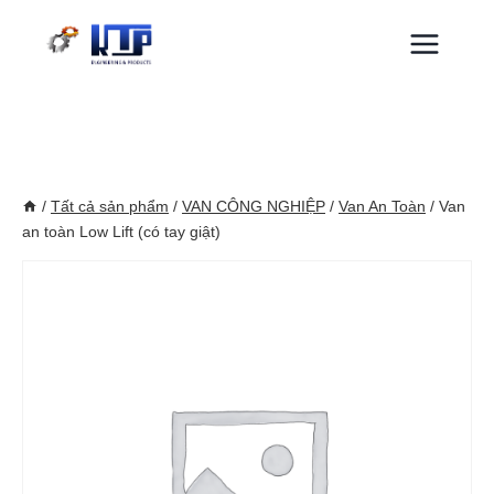
Skip
to
content
/
Tất cả sản phẩm
/
VAN CÔNG NGHIỆP
/
Van An Toàn
/
Van
an toàn Low Lift (có tay giật)