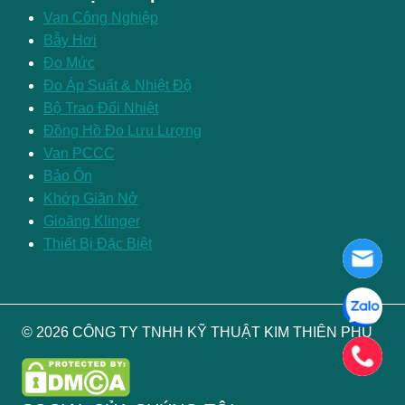
Van Công Nghiệp
Bẫy Hơi
Đo Mức
Đo Áp Suất & Nhiệt Độ
Bộ Trao Đổi Nhiệt
Đồng Hồ Đo Lưu Lượng
Van PCCC
Bảo Ôn
Khớp Giãn Nở
Gioăng Klinger
Thiết Bị Đặc Biệt
© 2026 CÔNG TY TNHH KỸ THUẬT KIM THIÊN PHÚ