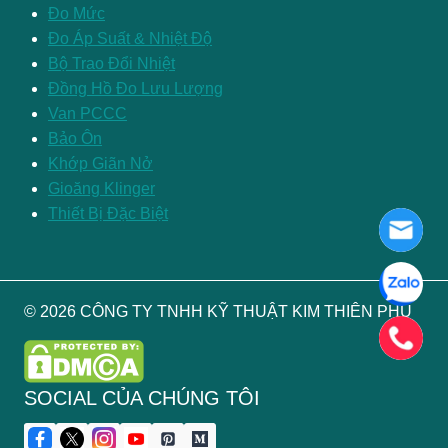
Đo Mức
Đo Áp Suất & Nhiệt Độ
Bộ Trao Đổi Nhiệt
Đồng Hồ Đo Lưu Lượng
Van PCCC
Bảo Ôn
Khớp Giãn Nở
Gioăng Klinger
Thiết Bị Đặc Biệt
© 2026 CÔNG TY TNHH KỸ THUẬT KIM THIÊN PHÚ
SOCIAL CỦA CHÚNG TÔI