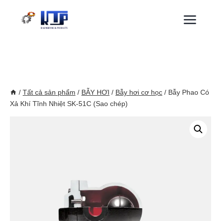
Skip
to
content
/
Tất cả sản phẩm
/
BẪY HƠI
/
Bẫy hơi cơ học
/
Bẫy Phao Có
Xả Khí Tĩnh Nhiệt SK-51C (Sao chép)