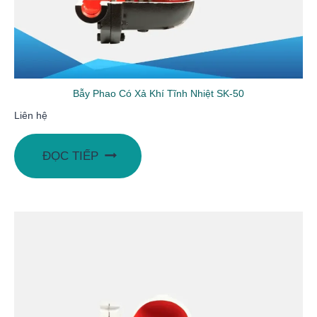
Bẫy Phao Có Xả Khí Tĩnh Nhiệt SK-50
Liên hệ
ĐỌC TIẾP