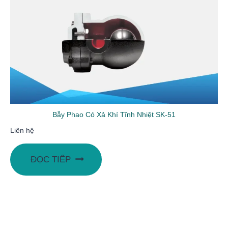
Bẫy Phao Có Xả Khí Tĩnh Nhiệt SK-51
Liên hệ
ĐỌC TIẾP