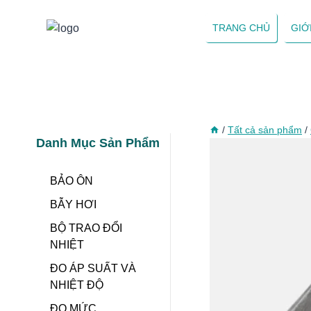
Skip
to
TRANG CHỦ
GIỚ
content
/
Tất cả sản phẩm
/
Danh Mục Sản Phẩm
BẢO ÔN
BẪY HƠI
BỘ TRAO ĐỔI
NHIỆT
ĐO ÁP SUẤT VÀ
NHIỆT ĐỘ
ĐO MỨC