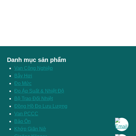
Danh mục sản phẩm
Van Công Nghiệp
Bẫy Hơi
Đo Mức
Đo Áp Suất & Nhiệt Độ
Bộ Trao Đổi Nhiệt
Đồng Hồ Đo Lưu Lượng
Van PCCC
Bảo Ôn
Khớp Giãn Nở