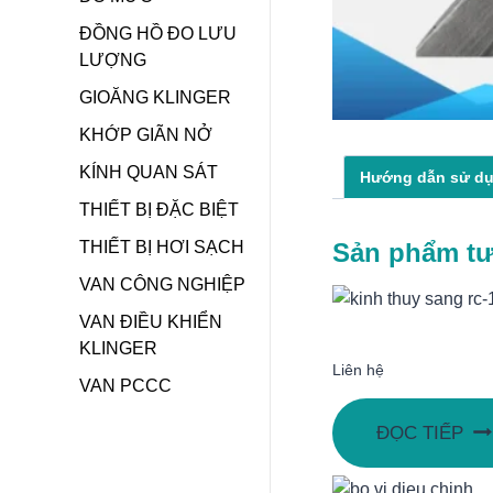
ĐỒNG HỒ ĐO LƯU
LƯỢNG
GIOĂNG KLINGER
KHỚP GIÃN NỞ
KÍNH QUAN SÁT
Hướng dẫn sử d
THIẾT BỊ ĐẶC BIỆT
Sản phẩm t
THIẾT BỊ HƠI SẠCH
VAN CÔNG NGHIỆP
VAN ĐIỀU KHIỂN
KLINGER
Liên hệ
VAN PCCC
ĐỌC TIẾP