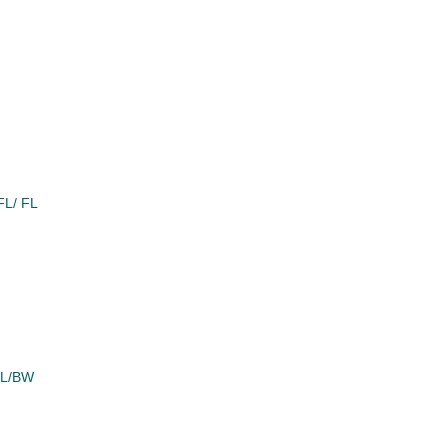
FL/ FL
FL/BW