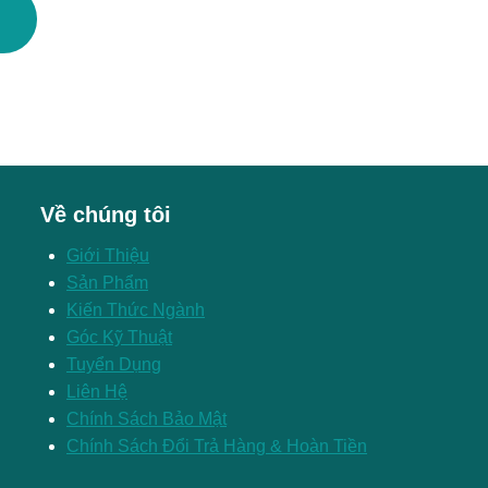
Về chúng tôi
Giới Thiệu
Sản Phẩm
Kiến Thức Ngành
Góc Kỹ Thuật
Tuyển Dụng
Liên Hệ
Chính Sách Bảo Mật
Chính Sách Đổi Trả Hàng & Hoàn Tiền