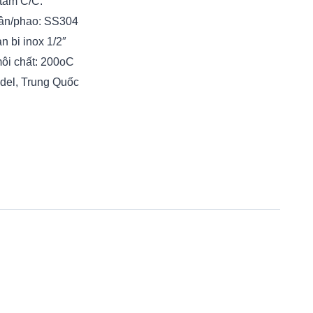
 tâm C/C:
thân/phao: SS304
n bi inox 1/2″
môi chất: 200oC
idel, Trung Quốc