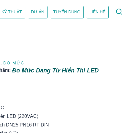
 KỸ THUẬT
DỰ ÁN
TUYỂN DỤNG
LIÊN HỆ
:
ĐO MỨC
Đo Mức Dạng Từ Hiển Thị LED
phẩm:
:
HC
 Đèn LED (220VAC)
Bích DN25 PN16 RF DIN