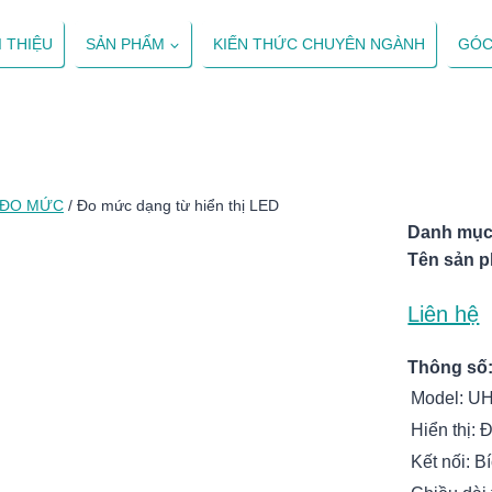
I THIỆU
SẢN PHẨM
KIẾN THỨC CHUYÊN NGÀNH
GÓC
ĐO MỨC
/
Đo mức dạng từ hiển thị LED
Danh mục
Tên sản 
Liên hệ
Thông số
Model: U
Hiển thị:
Kết nối: 