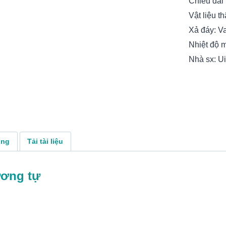
Chiều dài
Vật liệu 
Xả đáy: Va
Nhiệt độ 
Nhà sx: U
ụng
Tải tài liệu
ương tự