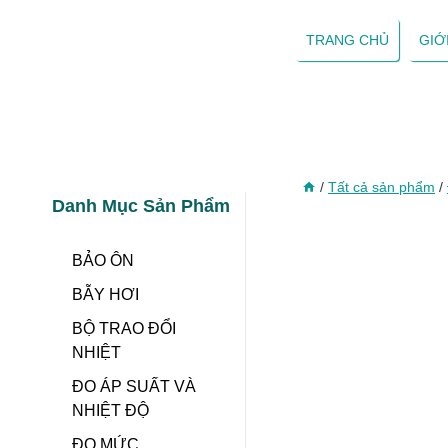
Skip
to
TRANG CHỦ
GIỚ
content
/
Tất cả sản phẩm
/
Danh Mục Sản Phẩm
BẢO ÔN
BẪY HƠI
BỘ TRAO ĐỔI
NHIỆT
ĐO ÁP SUẤT VÀ
NHIỆT ĐỘ
ĐO MỨC