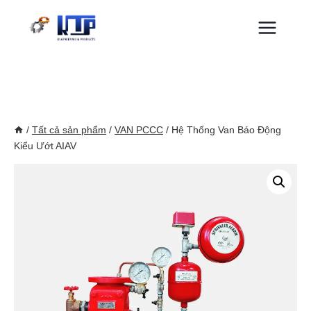
Skip
to
content
/
Tất cả sản phẩm
/
VAN PCCC
/
Hệ Thống Van Báo Động
Kiểu Ướt AIAV