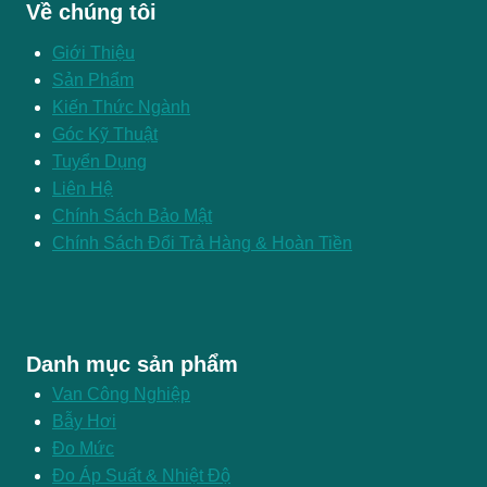
Về chúng tôi
Giới Thiệu
Sản Phẩm
Kiến Thức Ngành
Góc Kỹ Thuật
Tuyển Dụng
Liên Hệ
Chính Sách Bảo Mật
Chính Sách Đổi Trả Hàng & Hoàn Tiền
Danh mục sản phẩm
Van Công Nghiệp
Bẫy Hơi
Đo Mức
Đo Áp Suất & Nhiệt Độ