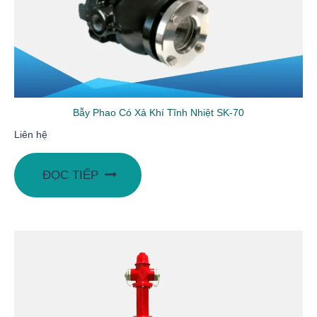
Bẫy Phao Có Xả Khí Tĩnh Nhiệt SK-70
Liên hệ
ĐỌC TIẾP