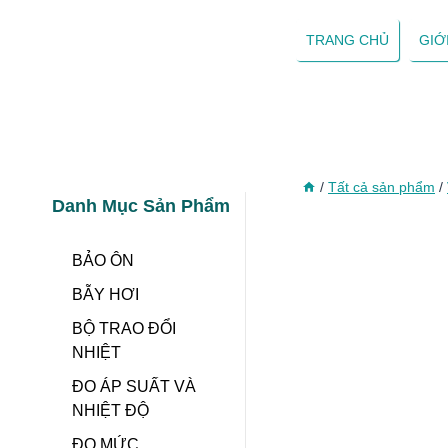
Skip
to
TRANG CHỦ
GIỚ
content
/
Tất cả sản phẩm
/
Danh Mục Sản Phẩm
BẢO ÔN
BẪY HƠI
BỘ TRAO ĐỔI
NHIỆT
ĐO ÁP SUẤT VÀ
NHIỆT ĐỘ
ĐO MỨC