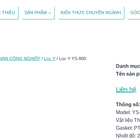
I THIỆU
SẢN PHẨM
KIẾN THỨC CHUYÊN NGÀNH
GÓC
VAN CÔNG NGHIỆP
/
Lọc Y
/
Lọc Y YS-800
Danh mục
Tên sản 
Liên hệ
Thông số
Model: YS
Vật liệu T
Gasket: P
Nhiệt độ: