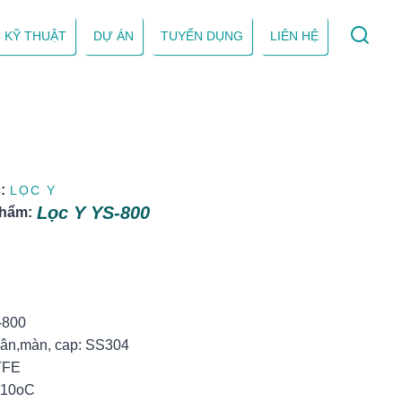
 KỸ THUẬT
DỰ ÁN
TUYỂN DỤNG
LIÊN HỆ
:
LỌC Y
Lọc Y YS-800
phẩm:
:
-800
hân,màn, cap: SS304
TFE
 210oC