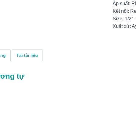
Áp suất: 
Kết nối: R
Size: 1/2″ 
Xuất xứ: A
ụng
Tải tài liệu
ương tự