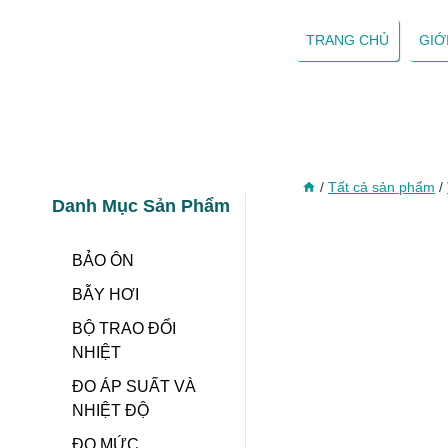
Skip
to
TRANG CHỦ
GIỚ
content
/
Tất cả sản phẩm
/
Danh Mục Sản Phẩm
BẢO ÔN
BẪY HƠI
BỘ TRAO ĐỔI
NHIỆT
ĐO ÁP SUẤT VÀ
NHIỆT ĐỘ
ĐO MỨC