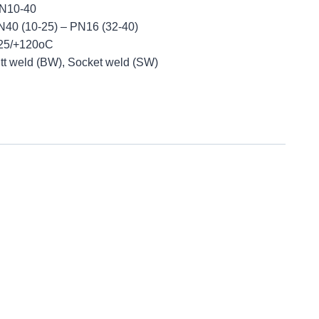
DN10-40
N40 (10-25) – PN16 (32-40)
-25/+120oC
utt weld (BW), Socket weld (SW)