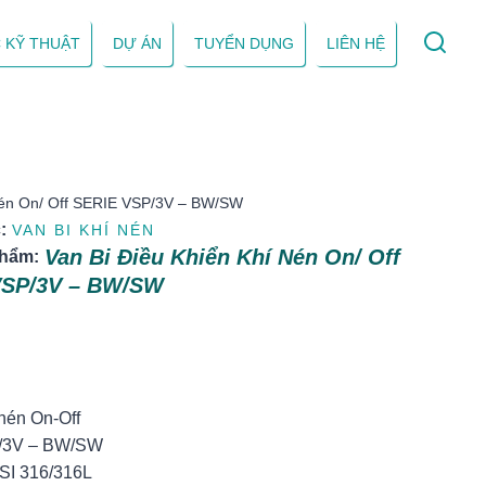
 KỸ THUẬT
DỰ ÁN
TUYỂN DỤNG
LIÊN HỆ
Nén On/ Off SERIE VSP/3V – BW/SW
:
VAN BI KHÍ NÉN
Van Bi Điều Khiển Khí Nén On/ Off
phẩm:
VSP/3V – BW/SW
:
 nén On-Off
P/3V – BW/SW
AISI 316/316L