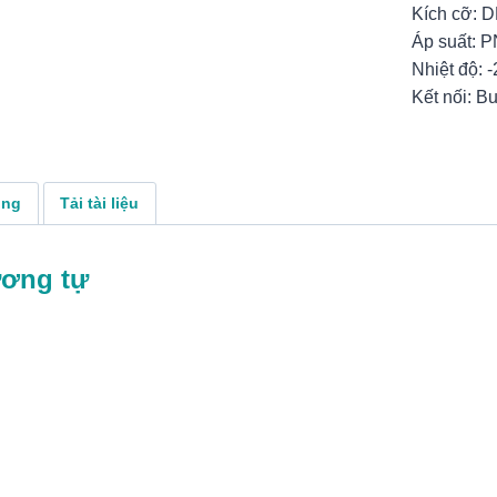
Kích cỡ: 
Áp suất: P
Nhiệt độ: 
Kết nối: B
ụng
Tải tài liệu
ương tự