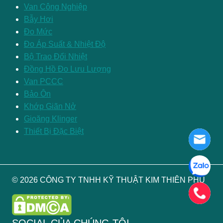
Van Công Nghiệp
Bẫy Hơi
Đo Mức
Đo Áp Suất & Nhiệt Độ
Bộ Trao Đổi Nhiệt
Đồng Hồ Đo Lưu Lượng
Van PCCC
Bảo Ôn
Khớp Giãn Nở
Gioăng Klinger
Thiết Bị Đặc Biệt
© 2026 CÔNG TY TNHH KỸ THUẬT KIM THIÊN PHÚ
SOCIAL CỦA CHÚNG TÔI