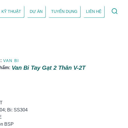
 KỸ THUẬT
DỰ ÁN
TUYỂN DỤNG
LIÊN HỆ
:
VAN BI
Van Bi Tay Gạt 2 Thân V-2T
phẩm:
:
2T
04; Bi: SS304
E
Ren BSP