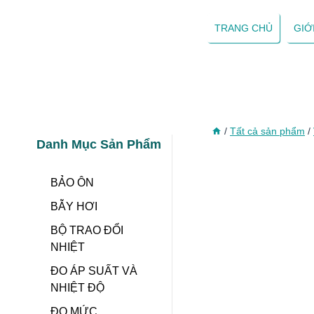
Skip
to
TRANG CHỦ
GIỚ
content
/
Tất cả sản phẩm
/
Danh Mục Sản Phẩm
BẢO ÔN
BẪY HƠI
BỘ TRAO ĐỔI
NHIỆT
ĐO ÁP SUẤT VÀ
NHIỆT ĐỘ
ĐO MỨC