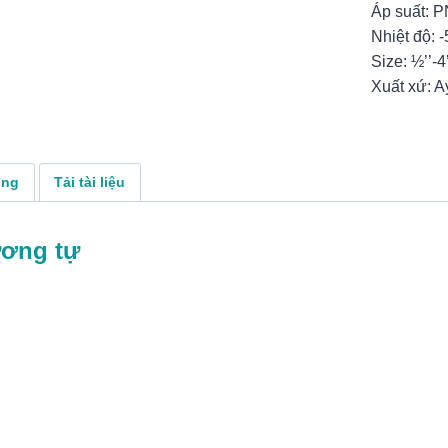
Áp suất: 
Nhiệt độ: 
Size: ½’’-4
Xuất xứ: A
ụng
Tải tài liệu
ương tự