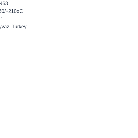
PN63
-50/+210oC
’’
yvaz, Turkey