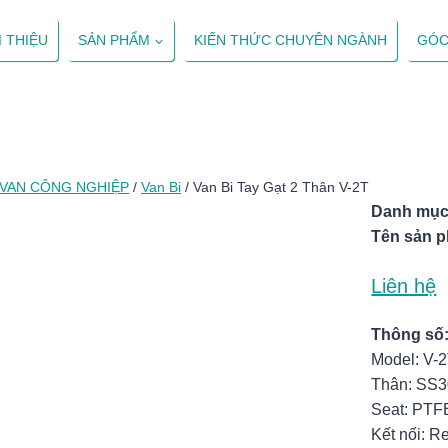
I THIỆU
SẢN PHẨM
KIẾN THỨC CHUYÊN NGÀNH
GÓC
VAN CÔNG NGHIỆP
/
Van Bi
/
Van Bi Tay Gạt 2 Thân V-2T
Danh mục
Tên sản 
Liên hệ
Thông số
Model: V-
Thân: SS3
Seat: PTF
Kết nối: 