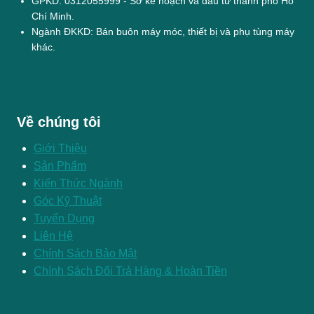
GPKD: 0312055999 - Sở kế hoạch và đầu tư thành phố Hồ
Chí Minh.
Ngành ĐKKD: Bán buôn máy móc, thiết bị và phụ tùng máy
khác.
Về chúng tôi
Giới Thiệu
Sản Phẩm
Kiến Thức Ngành
Góc Kỹ Thuật
Tuyển Dụng
Liên Hệ
Chính Sách Bảo Mật
Chính Sách Đổi Trả Hàng & Hoàn Tiền