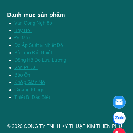
Danh mục sản phẩm
Van Công Nghiệp
Bẫy Hơi
Đo Mức
Đo Áp Suất & Nhiệt Độ
Bộ Trao Đổi Nhiệt
Đồng Hồ Đo Lưu Lượng
Van PCCC
Bảo Ôn
Khớp Giãn Nở
Gioăng Klinger
Thiết Bị Đặc Biệt
© 2026 CÔNG TY TNHH KỸ THUẬT KIM THIÊN PHÚ