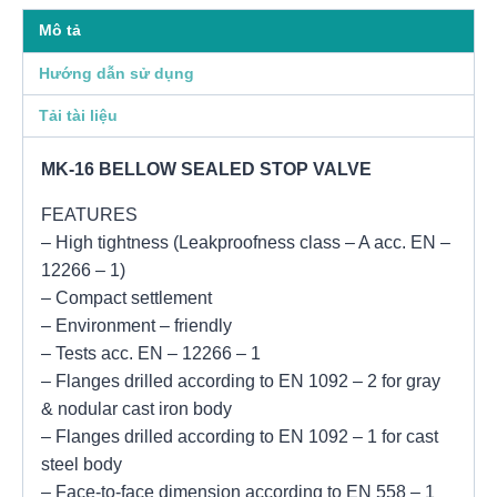
Mô tả
Hướng dẫn sử dụng
Tải tài liệu
MK-16 BELLOW SEALED STOP VALVE
FEATURES
– High tightness (Leakproofness class – A acc. EN –
12266 – 1)
– Compact settlement
– Environment – friendly
– Tests acc. EN – 12266 – 1
– Flanges drilled according to EN 1092 – 2 for gray
& nodular cast iron body
– Flanges drilled according to EN 1092 – 1 for cast
steel body
– Face-to-face dimension according to EN 558 – 1