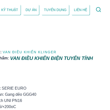
 KỸ THUẬT
DỰ ÁN
TUYỂN DỤNG
LIÊN HỆ
:
VAN ĐIỀU KHIỂN KLINGER
VAN ĐIỀU KHIỂN ĐIỆN TUYỂN TÍNH
phẩm:
:
l: SERIE EURO
thân: Gang dẻo GGG40
ích UNI PN16
-5/+200oC