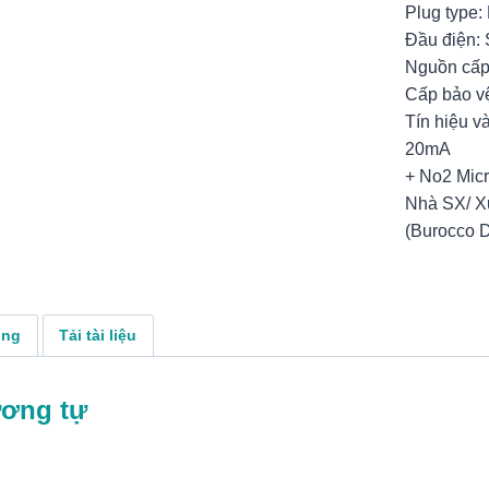
Plug type
Đầu điện: 
Nguồn cấp
Cấp bảo v
Tín hiệu và
20mA
+ No2 Mic
Nhà SX/ Xu
(Burocco D
ụng
Tải tài liệu
ương tự