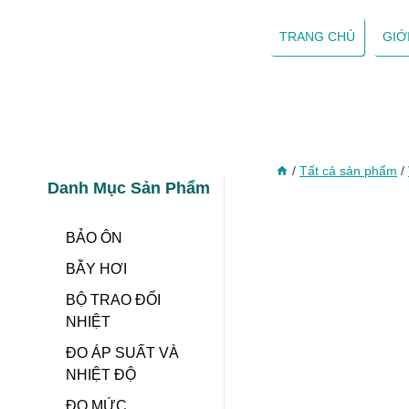
Skip
to
TRANG CHỦ
GIỚ
content
/
Tất cả sản phẩm
/
Danh Mục Sản Phẩm
BẢO ÔN
BẪY HƠI
BỘ TRAO ĐỔI
NHIỆT
ĐO ÁP SUẤT VÀ
NHIỆT ĐỘ
ĐO MỨC