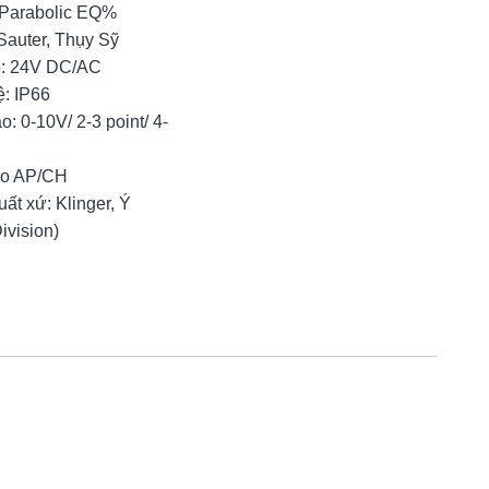
: Parabolic EQ%
Sauter, Thụy Sỹ
: 24V DC/AC
ệ: IP66
o: 0-10V/ 2-3 point/ 4-
ro AP/CH
ất xứ: Klinger, Ý
ivision)