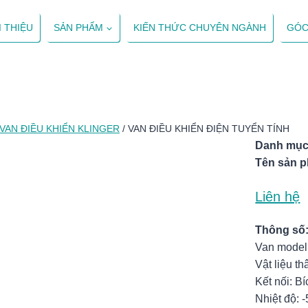
I THIỆU
SẢN PHẨM
KIẾN THỨC CHUYÊN NGÀNH
GÓC
VAN ĐIỀU KHIỂN KLINGER
/
VAN ĐIỀU KHIỂN ĐIỆN TUYỂN TÍNH
Danh mục
Tên sản 
Liên hệ
Thông số
Van mode
Vật liệu 
Kết nối: B
Nhiệt độ: 