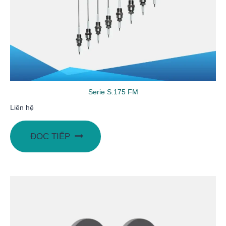
Serie S.175 FM
Liên hệ
ĐỌC TIẾP