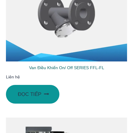
Van Điều Khiển On/ Off SERIES FFL-FL
Liên hệ
ĐỌC TIẾP