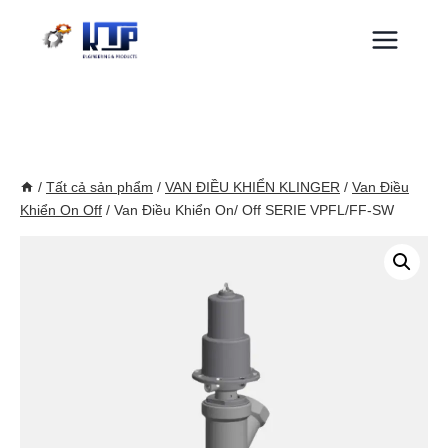
Skip
to
content
/
Tất cả sản phẩm
/
VAN ĐIỀU KHIỂN KLINGER
/
Van Điều
Khiển On Off
/
Van Điều Khiển On/ Off SERIE VPFL/FF-SW