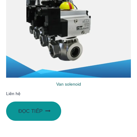
Van solenoid
Liên hệ
ĐỌC TIẾP