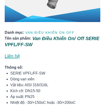
Danh mục:
VAN ĐIỀU KHIỂN ON OFF
Van Điều Khiển On/ Off SERIE
Tên sản phẩm:
VPFL/FF-SW
Liên hệ
Thông số:
SERIE VPFL/FF-SW
Dòng van xiên
Vật liệu: AISI 316/316L
Kích cỡ: DN15-50
Áp suất: PN25
Nhiệt độ: -30/+150oC hoặc -30/+200oC