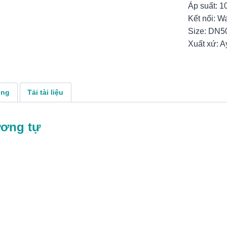
Áp suất: 1
Kết nối: W
Size: DN
Xuất xứ: A
ụng
Tải tài liệu
ương tự