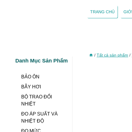
Skip
to
TRANG CHỦ
GIỚ
content
/
Tất cả sản phẩm
/
Danh Mục Sản Phẩm
BẢO ÔN
BẪY HƠI
BỘ TRAO ĐỔI
NHIỆT
ĐO ÁP SUẤT VÀ
NHIỆT ĐỘ
ĐO MỨC