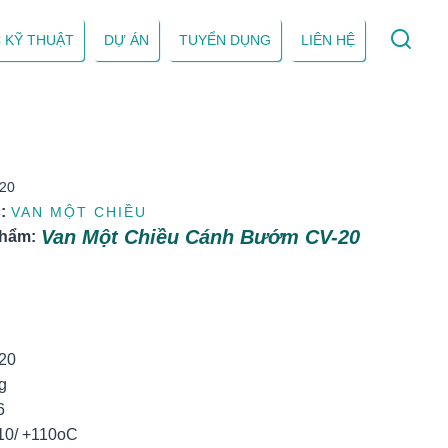
 KỸ THUẬT
DỰ ÁN
TUYỂN DỤNG
LIÊN HỆ
-20
:
VAN MỘT CHIỀU
Van Một Chiều Cánh Bướm CV-20
phẩm:
:
20
g
6
-10/ +110oC