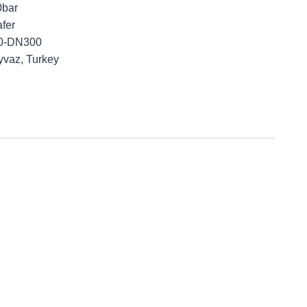
0bar
afer
50-DN300
yvaz, Turkey