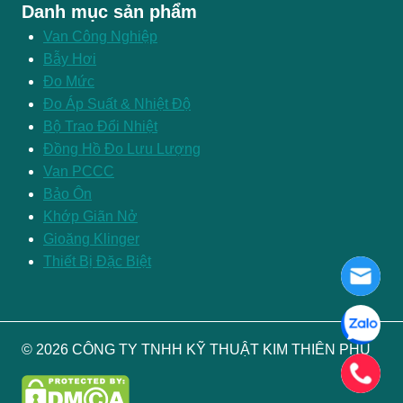
Danh mục sản phẩm
Van Công Nghiệp
Bẫy Hơi
Đo Mức
Đo Áp Suất & Nhiệt Độ
Bộ Trao Đổi Nhiệt
Đồng Hồ Đo Lưu Lượng
Van PCCC
Bảo Ôn
Khớp Giãn Nở
Gioăng Klinger
Thiết Bị Đặc Biệt
© 2026 CÔNG TY TNHH KỸ THUẬT KIM THIÊN PHÚ