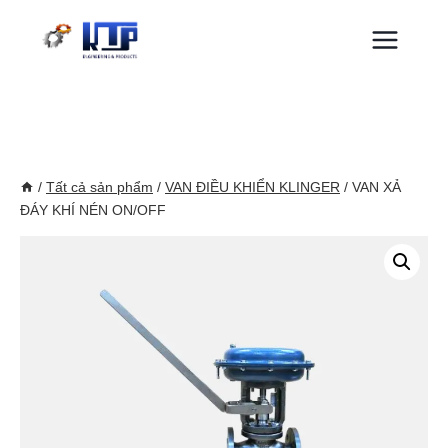
Skip
to
content
/
Tất cả sản phẩm
/
VAN ĐIỀU KHIỂN KLINGER
/
VAN XẢ
ĐÁY KHÍ NÉN ON/OFF