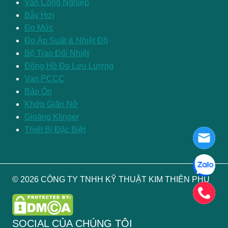
Van Công Nghiệp
Bẫy Hơi
Đo Mức
Đo Áp Suất & Nhiệt Độ
Bộ Trao Đổi Nhiệt
Đồng Hồ Đo Lưu Lượng
Van PCCC
Bảo Ôn
Khớp Giãn Nở
Gioăng Klinger
Thiết Bị Đặc Biệt
© 2026 CÔNG TY TNHH KỸ THUẬT KIM THIÊN PHÚ
SOCIAL CỦA CHÚNG TÔI