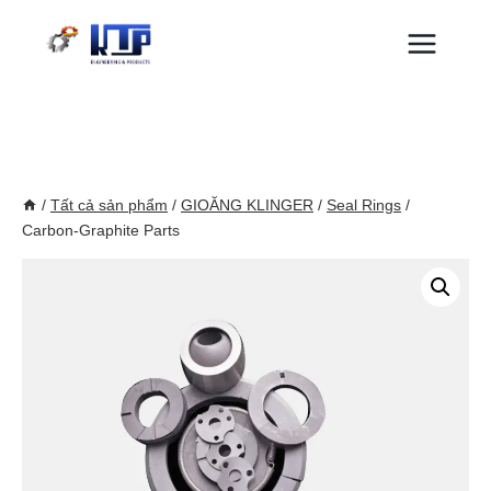
Skip
to
content
/
Tất cả sản phẩm
/
GIOĂNG KLINGER
/
Seal Rings
/
Carbon-Graphite Parts