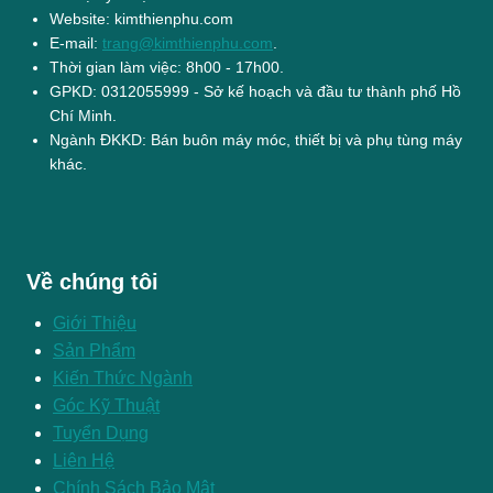
Website: kimthienphu.com
E-mail:
trang@kimthienphu.com
.
Thời gian làm việc: 8h00 - 17h00.
GPKD: 0312055999 - Sở kế hoạch và đầu tư thành phố Hồ
Chí Minh.
Ngành ĐKKD: Bán buôn máy móc, thiết bị và phụ tùng máy
khác.
Về chúng tôi
Giới Thiệu
Sản Phẩm
Kiến Thức Ngành
Góc Kỹ Thuật
Tuyển Dụng
Liên Hệ
Chính Sách Bảo Mật