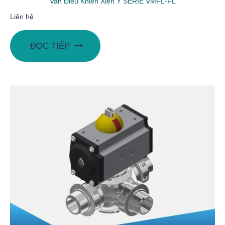
Van Điều Khiển Xiên Y SERIE VMFL-FL
Liên hệ
ĐỌC TIẾP