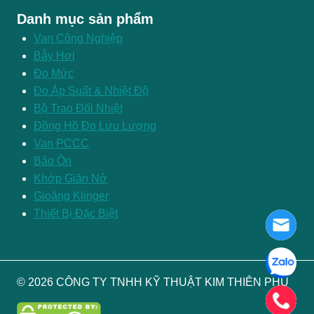
Danh mục sản phẩm
Van Công Nghiệp
Bẫy Hơi
Đo Mức
Đo Áp Suất & Nhiệt Độ
Bộ Trao Đổi Nhiệt
Đồng Hồ Đo Lưu Lượng
Van PCCC
Bảo Ôn
Khớp Giãn Nở
Gioăng Klinger
Thiết Bị Đặc Biệt
© 2026 CÔNG TY TNHH KỸ THUẬT KIM THIÊN PHÚ