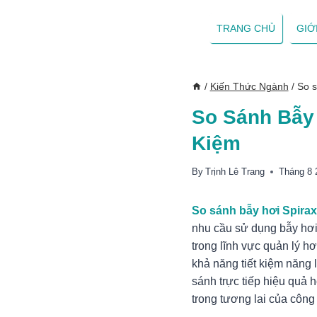
Skip
to
TRANG CHỦ
GIỚ
content
/
Kiến Thức Ngành
/
So s
So Sánh Bẫy 
Kiệm
By
Trịnh Lê Trang
Tháng 8 
So sánh bẫy hơi Spira
nhu cầu sử dụng bẫy hơi
trong lĩnh vực quản lý h
khả năng tiết kiệm năng 
sánh trực tiếp hiệu quả 
trong tương lai của công