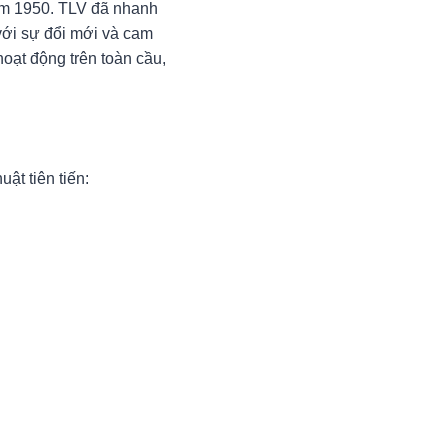
 năm 1950. TLV đã nhanh
 với sự đổi mới và cam
oạt động trên toàn cầu,
ật tiên tiến: