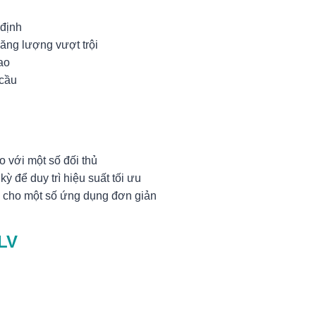
 định
năng lượng vượt trội
ao
 cầu
o với một số đối thủ
kỳ để duy trì hiệu suất tối ưu
p cho một số ứng dụng đơn giản
LV