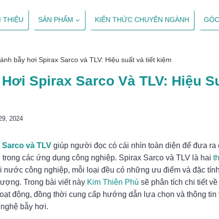
I THIỆU
SẢN PHẨM
KIẾN THỨC CHUYÊN NGÀNH
GÓC
ánh bẫy hơi Spirax Sarco và TLV: Hiệu suất và tiết kiệm
Hơi Spirax Sarco Và TLV: Hiệu Su
29, 2024
x Sarco và TLV
giúp người đọc có cái nhìn toàn diện để đưa ra
 trong các ứng dụng công nghiệp. Spirax Sarco và TLV là hai
t
ơi nước công nghiệp, mỗi loại đều có những ưu điểm và đặc tính
lượng. Trong bài viết này
Kim Thiên Phú
sẽ phân tích chi tiết v
hoạt động, đồng thời cung cấp hướng dẫn lựa chọn và thông tin
 nghệ bẫy hơi.