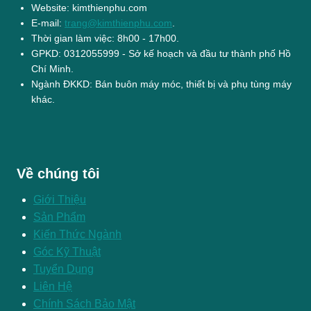
Website: kimthienphu.com
E-mail:
trang@kimthienphu.com
.
Thời gian làm việc: 8h00 - 17h00.
GPKD: 0312055999 - Sở kế hoạch và đầu tư thành phố Hồ
Chí Minh.
Ngành ĐKKD: Bán buôn máy móc, thiết bị và phụ tùng máy
khác.
Về chúng tôi
Giới Thiệu
Sản Phẩm
Kiến Thức Ngành
Góc Kỹ Thuật
Tuyển Dụng
Liên Hệ
Chính Sách Bảo Mật