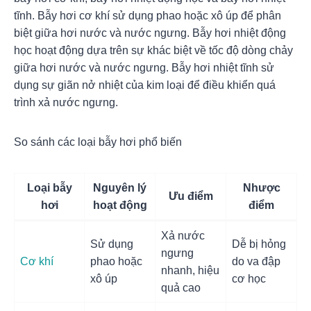
tĩnh. Bẫy hơi cơ khí sử dụng phao hoặc xô úp để phân
biệt giữa hơi nước và nước ngưng. Bẫy hơi nhiệt động
học hoạt động dựa trên sự khác biệt về tốc độ dòng chảy
giữa hơi nước và nước ngưng. Bẫy hơi nhiệt tĩnh sử
dụng sự giãn nở nhiệt của kim loại để điều khiển quá
trình xả nước ngưng.
So sánh các loại bẫy hơi phổ biến
Loại bẫy
Nguyên lý
Nhược
Ưu điểm
hơi
hoạt động
điểm
Xả nước
Sử dụng
Dễ bị hỏng
ngưng
Cơ khí
phao hoặc
do va đập
nhanh, hiệu
xô úp
cơ học
quả cao