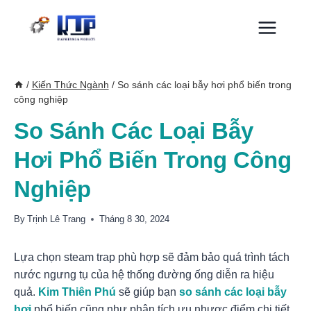
Skip
to
content
/
Kiến Thức Ngành
/
So sánh các loại bẫy hơi phổ biến trong
công nghiệp
So Sánh Các Loại Bẫy
Hơi Phổ Biến Trong Công
Nghiệp
By
Trịnh Lê Trang
Tháng 8 30, 2024
Lựa chọn steam trap phù hợp sẽ đảm bảo quá trình tách
nước ngưng tụ của hệ thống đường ống diễn ra hiệu
quả.
Kim Thiên Phú
sẽ giúp bạn
so sánh các loại bẫy
hơi
phổ biến cũng như phân tích ưu nhược điểm chi tiết