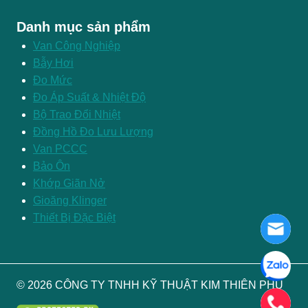
Danh mục sản phẩm
Van Công Nghiệp
Bẫy Hơi
Đo Mức
Đo Áp Suất & Nhiệt Độ
Bộ Trao Đổi Nhiệt
Đồng Hồ Đo Lưu Lượng
Van PCCC
Bảo Ôn
Khớp Giãn Nở
Gioăng Klinger
Thiết Bị Đặc Biệt
© 2026 CÔNG TY TNHH KỸ THUẬT KIM THIÊN PHÚ