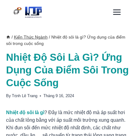
Skip
to
content
/
Kiến Thức Ngành
/
Nhiệt độ sôi là gì? Ứng dụng của điểm
sôi trong cuộc sống
Nhiệt Độ Sôi Là Gì? Ứng
Dụng Của Điểm Sôi Trong
Cuộc Sống
By
Trịnh Lê Trang
Tháng 9 16, 2024
Nhiệt độ sôi là gì
? Đây là mức nhiệt độ mà áp suất hơi
của chất lỏng bằng với áp suất môi trường xung quanh.
Khi đun sôi đến mức nhiệt độ nhất định, các chất như
nước, dầu ăn,… sẽ chuyển từ trạng thái lỏng sang trạng