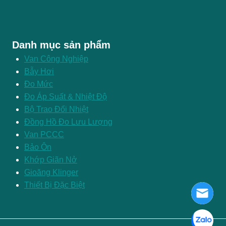
Danh mục sản phẩm
Van Công Nghiệp
Bẫy Hơi
Đo Mức
Đo Áp Suất & Nhiệt Độ
Bộ Trao Đổi Nhiệt
Đồng Hồ Đo Lưu Lượng
Van PCCC
Bảo Ôn
Khớp Giãn Nở
Gioăng Klinger
Thiết Bị Đặc Biệt