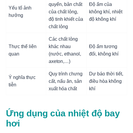
quyển, bản chất
Độ ẩm của
Yếu tố ảnh
của chất lỏng,
không khí, nhiệt
hưởng
độ tinh khiết của
độ không khí
chất lỏng
Các chất lỏng
Thực thể liên
khác nhau
Độ ẩm tương
quan
(nước, ethanol,
đối, không khí
axeton,…)
Quy trình chưng
Dự báo thời tiết,
Ý nghĩa thực
cất, nấu ăn, sản
điều hòa không
tiễn
xuất hóa chất
khí
Ứng dụng của nhiệt độ bay
hơi