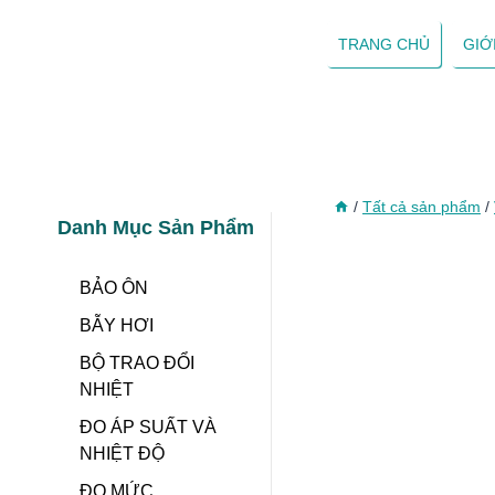
Skip
to
TRANG CHỦ
GIỚ
content
/
Tất cả sản phẩm
/
Danh Mục Sản Phẩm
BẢO ÔN
BẪY HƠI
BỘ TRAO ĐỔI
NHIỆT
ĐO ÁP SUẤT VÀ
NHIỆT ĐỘ
ĐO MỨC