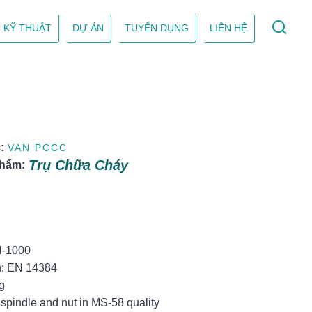
 KỸ THUẬT
DỰ ÁN
TUYỂN DỤNG
LIÊN HỆ
:
VAN PCCC
Trụ Chữa Cháy
phẩm:
:
H-1000
n: EN 14384
g
pindle and nut in MS-58 quality