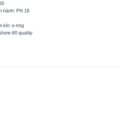
00
ận hành: PN 16
m kín: o-ring
shore-80 quality