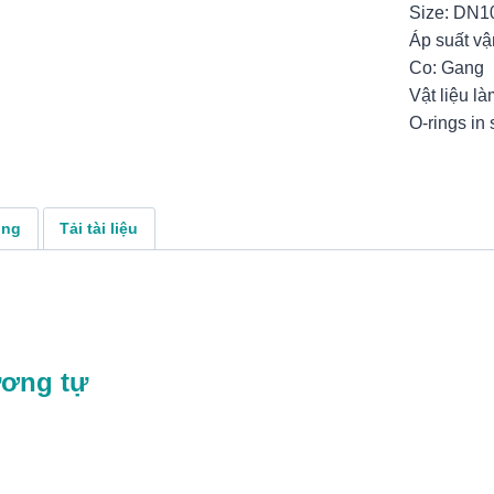
Size: DN1
Áp suất v
Co: Gang
Vật liệu là
O-rings in 
ụng
Tải tài liệu
ương tự