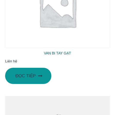
VAN BI TAY GẠT
Liên hệ
ĐỌC TIẾP