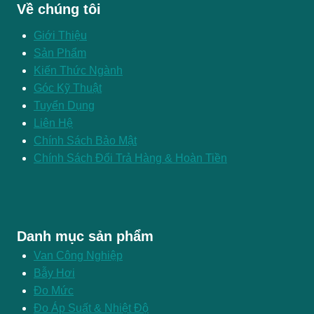
Về chúng tôi
Giới Thiệu
Sản Phẩm
Kiến Thức Ngành
Góc Kỹ Thuật
Tuyển Dụng
Liên Hệ
Chính Sách Bảo Mật
Chính Sách Đổi Trả Hàng & Hoàn Tiền
Danh mục sản phẩm
Van Công Nghiệp
Bẫy Hơi
Đo Mức
Đo Áp Suất & Nhiệt Độ